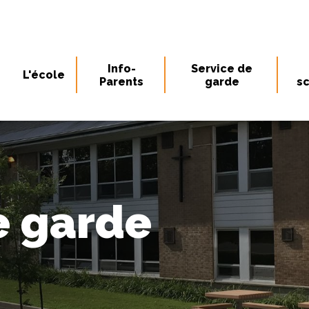
Info-
Service de
L'école
Parents
garde
sc
e garde