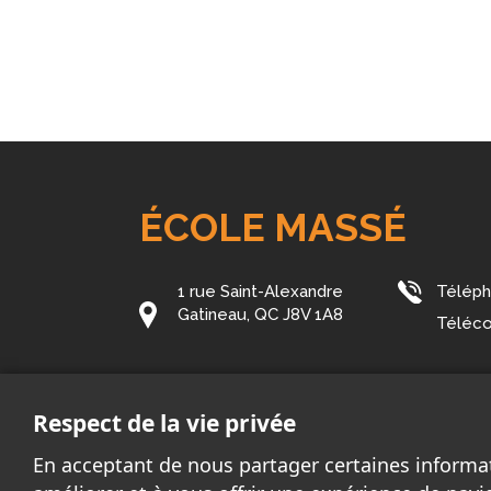
ÉCOLE MASSÉ
1 rue Saint-Alexandre
Télép
Gatineau, QC J8V 1A8
Téléco
Courriel:
masse@cssd.gouv.qc.ca
Respect de la vie privée
En acceptant de nous partager certaines informa